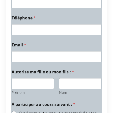
Téléphone
*
Email
*
Autorise ma fille ou mon fils :
*
Prénom
Nom
À participer au cours suivant :
*